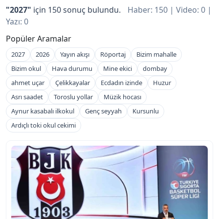
"2027"
için 150 sonuç bulundu.
Haber: 150 | Video: 0 |
Yazı: 0
Popüler Aramalar
2027
2026
Yayın akışı
Röportaj
Bizim mahalle
Bizim okul
Hava durumu
Mine ekici
dombay
ahmet uçar
Çelikkayalar
Ecdadın izinde
Huzur
Asrı saadet
Toroslu yollar
Müzik hocası
Aynur kasabalı ilkokul
Genç seyyah
Kursunlu
Ardıçlı toki okul cekimi