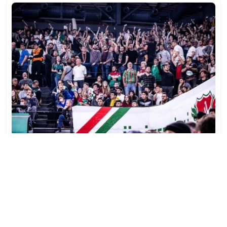
Haber
Spor
05.08.2026 12:26
Karşıyaka Basketbol’da kombine
fiyatları belli oldu
Karşıyaka Basketbol, 2026-2027 sezonunda geçerli
olacak kombine bilet fiyatlarını duyurdu