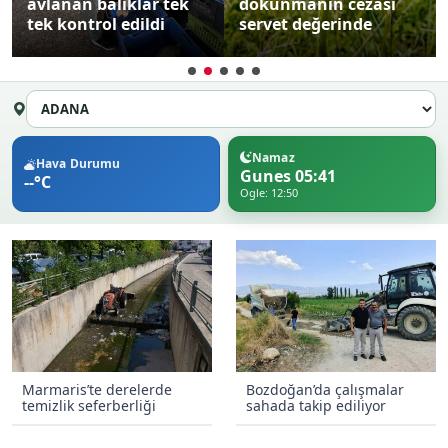
avlanan balıklar tek
dokunmanın cezası
tek kontrol edildi
servet değerinde
Namaz
Hava Durumu
Gunes 05:41
--°C
Ogle: 12:50
Marmaris’te derelerde
Bozdoğan’da çalışmalar
temizlik seferberliği
sahada takip ediliyor