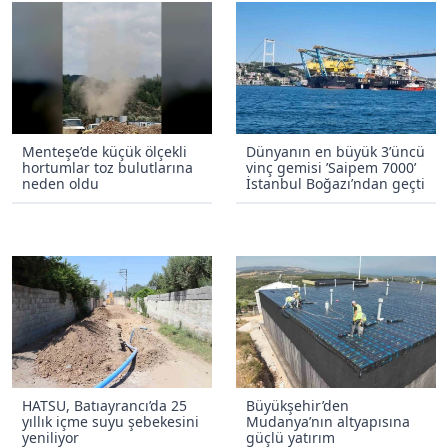
Menteşe’de küçük ölçekli
Dünyanın en büyük 3’üncü
hortumlar toz bulutlarına
vinç gemisi ’Saipem 7000’
neden oldu
İstanbul Boğazı’ndan geçti
HATSU, Batıayrancı’da 25
Büyükşehir’den
yıllık içme suyu şebekesini
Mudanya’nın altyapısına
yeniliyor
güçlü yatırım