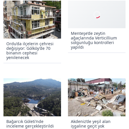
Menteşe’de zeytin
ağaçlarında Verticillium
solgunluğu kontrolleri
Ordu’da ilçelerin çehresi
yapıldı
değişiyor: Gölköy’de 70
binanın cephesi
yenilenecek
Bağarcık Göleti’nde
Akdeniz’de yeşil alan
inceleme gerçekleştirildi
işgaline geçit yok