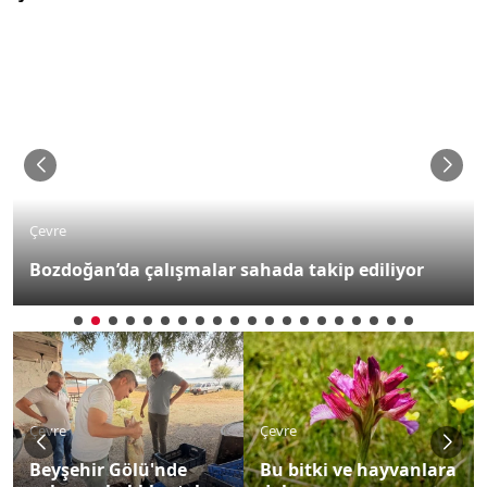
Çevre
Bozdoğan’da çalışmalar sahada takip ediliyor
Çevre
Çevre
Beyşehir Gölü'nde
Bu bitki ve hayvanlara