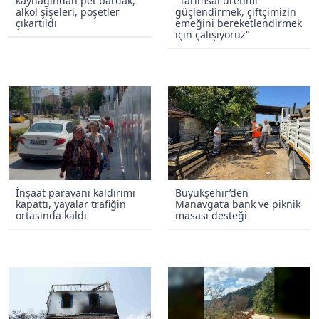
kaynağından pet bardak,
"Tarımsal üretimi
alkol şişeleri, poşetler
güçlendirmek, çiftçimizin
çıkartıldı
emeğini bereketlendirmek
için çalışıyoruz"
İnşaat paravanı kaldırımı
Büyükşehir’den
kapattı, yayalar trafiğin
Manavgat’a bank ve piknik
ortasında kaldı
masası desteği