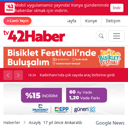
Mobil uygulamamız yayında! Konya gündeminde
İndir
haberdar olmak için indirin.
Ana Sayfa
Künye
İletişim
Canlı Yayın
nluk soygun
Kadınhanı'nda çok sayıda araç birbirine girdi
18:34
Haberler
Asayiş
17 yıl önce Ankara’da çalınan traktörleri, Yozg
Google News