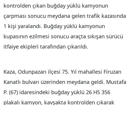
kontrolden çıkan buğday yüklü kamyonun
çarpması sonucu meydana gelen trafik kazasında
1 kişi yaralandı. Buğday yüklü kamyonun
kupasının ezilmesi sonucu araçta sıkışan sürücü
itfaiye ekipleri tarafından çıkarıldı.
Kaza, Odunpazarı ilçesi 75. Yıl mahallesi Firuzan
Kanatlı bulvarı üzerinden meydana geldi. Mustafa
P. (67) idaresindeki buğday yüklü 26 HS 356
plakalı kamyon, kavşakta kontrolden çıkarak
Yunus Y. (24) idaresindeki 06 FRB 502 plakalı
beyaz eşya yüklü kamyonun kasa kısmına çarptı.