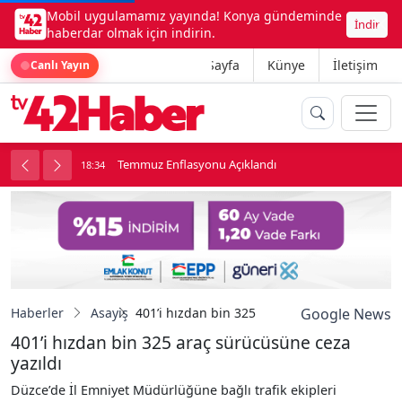
Mobil uygulamamız yayında! Konya gündeminde
İndir
haberdar olmak için indirin.
Ana Sayfa
Künye
İletişim
Canlı Yayın
onu
Temmuz Enflasyonu Açıklandı
18:34
1
Haberler
Asayiş
401’i hızdan bin 325 araç sürücüsüne ceza y
Google News
401’i hızdan bin 325 araç sürücüsüne ceza
yazıldı
Düzce’de İl Emniyet Müdürlüğüne bağlı trafik ekipleri