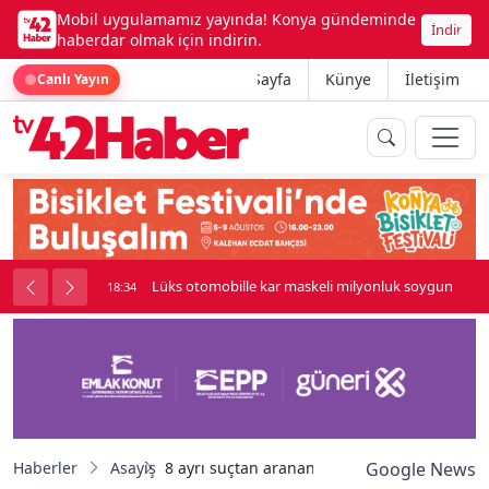
Mobil uygulamamız yayında! Konya gündeminde
İndir
haberdar olmak için indirin.
Ana Sayfa
Künye
İletişim
Canlı Yayın
palı kavga çıktı
Lüks otomobille kar maskeli milyonluk soygun
18:34
Haberler
Asayiş
8 ayrı suçtan aranan ve 24 yıl hapis cezası 
Google News