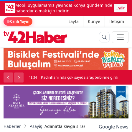
Mobil uygulamamız yayında! Konya gündeminde
İndir
haberdar olmak için indirin.
Ana Sayfa
Künye
İletişim
Canlı Yayın
nluk soygun
Kadınhanı'nda çok sayıda araç birbirine girdi
18:34
Haberler
Asayiş
Adana’da kavga sırasında çıkan pompalı tüf
Google News