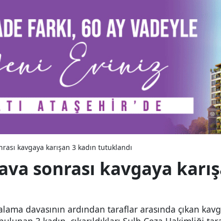
rası kavgaya karışan 3 kadın tutuklandı
ava sonrası kavgaya karış
lama davasının ardından taraflar arasında çıkan kavga