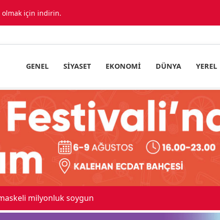
lmak için indirin.
GENEL
SIYASET
EKONOMI
DÜNYA
YEREL
 maskeli milyonluk soygun