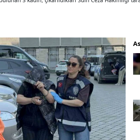
lunan 3 kadın, çıkarıldıkları Sulh Ceza Hakimliği tar
As