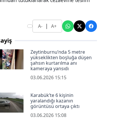
afından tutuklanarak cezaevine teslim
|
A-
A+
ayiş
Zeytinburnu’nda 5 metre
yükseklikten boşluğa düşen
şahsın kurtarılma anı
kameraya yansıdı
03.06.2026 15:15
Karabük’te 6 kişinin
yaralandığı kazanın
görüntüsü ortaya çıktı
03.06.2026 15:08