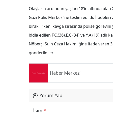
Olayların ardından yaşları 18’in altında olan 2
Gazi Polis Merkezi’ne teslim edildi. İfadeleri 
bırakılırken, kavga sırasında polise görevi
iddia edilen F.C.(36),E.C.(34) ve Y.A.(19) adlı
Nöbetçi Sulh Ceza Hakimliğine ifade veren 3
gönderildiler.
Haber Merkezi
Yorum Yap
İsim
*