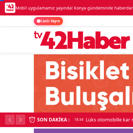
Mobil uygulamamız yayında! Konya gündeminde haberdar o
Canlı Yayın
SON DAKIKA :
Lüks otomobille kar
18:34