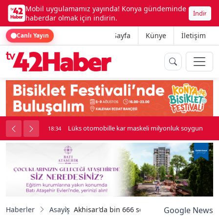
Mobil uygulamamız yayında! Konya gündeminde
İndir
haberdar olmak için indirin.
Ana Sayfa
Künye
İletişim
Canlı Yayın
palı kavga çıktı
Lüks otomobille kar maskeli milyonluk soygun
18:34
Haberler
Asayiş
Akhisar’da bin 666 sentetik hap ele geçirildi
Google News