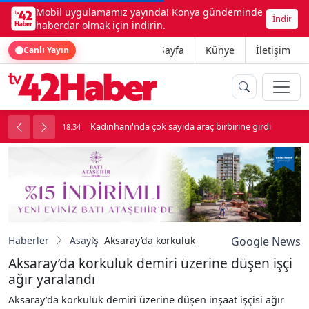
Mobil uygulamamız yayında! Konya gündeminde
İndir
haberdar olmak için indirin.
Ana Sayfa
Künye
İletişim
Canlı Yayın
ne girdi
Beşikçioğlu Konya'ya Sevk Edildi
18:34
1
Haberler
Asayiş
Aksaray’da korkuluk demiri üzerine düşen işç
Google News
Aksaray’da korkuluk demiri üzerine düşen işçi
ağır yaralandı
Aksaray’da korkuluk demiri üzerine düşen inşaat işçisi ağır