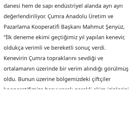
danesi hem de sapı endüstriyel alanda ayrı ayrı
değerlendiriliyor. Çumra Anadolu Üretim ve
Pazarlama Kooperatifi Başkanı Mahmut Şenyüz,
"İlk deneme ekimi geçtiğimiz yıl yapılan kenevir,
oldukça verimli ve bereketli sonuç verdi.
Kenevirin Çumra topraklarını sevdiği ve
ortalamanın üzerinde bir verim alındığı görülmüş
oldu. Bunun üzerine bölgemizdeki çiftçiler
kooperatifimize başvurarak gerekli ekim izinlerini
aldı. Bu yıl Çumra’da çok geniş bir alanda ekimi
gerçekleştirilen kenevir, yine verimli ve bereketli
bir sonuç verdi. Rahmetin yeteri kadar düştüğü
yıllarda sulamaya dahi ihtiyaç duymuyor. Yağmur