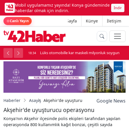
Mobil uygulamamız yayında! Konya gündeminde
İndir
haberdar olmak için indirin.
Ana Sayfa
Künye
İletişim
Canlı Yayın
palı kavga çıktı
Lüks otomobille kar maskeli milyonluk soygun
18:34
Haberler
Asayiş
Akşehir'de uyuşturucu operasyonu
Google News
Akşehir'de uyuşturucu operasyonu
Konya'nın Akşehir ilçesinde polis ekipleri tarafından yapılan
operasyonda 800 kullanımlık kağıt bonzai, çeşitli sayıda