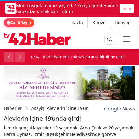
Mobil uygulamamız yayında! Konya gündeminde
İndir
haberdar olmak için indirin.
Ana Sayfa
Künye
İletişim
Canlı Yayın
nluk soygun
Kadınhanı'nda çok sayıda araç birbirine girdi
18:34
Haberler
Asayiş
Alevlerin içine 19’unda girdi
Google News
Alevlerin içine 19’unda girdi
İzmirli genç itfaiyeciler 19 yaşındaki Arda Çelik ve 20 yaşındaki
Berra Uymaz, İzmir Büyükşehir Belediyesi’nde göreve