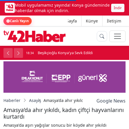
Mobil uygulamamız yayında! Konya gündeminde
İndir
haberdar olmak için indirin.
Ana Sayfa
Künye
İletişim
Canlı Yayın
ne girdi
Beşikçioğlu Konya'ya Sevk Edildi
18:34
1
Haberler
Asayiş
Amasya’da ahır yıkıldı, kadın çiftçi hayvanlar
Google News
Amasya’da ahır yıkıldı, kadın çiftçi hayvanlarını
kurtardı
Amasya’da aşırı yağışlar sonucu bir köyde ahır yıkıldı