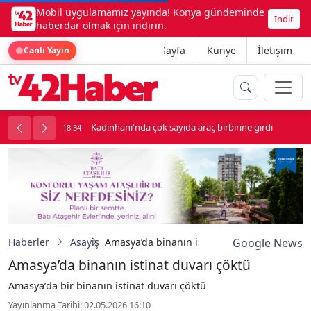
Mobil uygulamamız yayında! Konya gündeminde
İndir
haberdar olmak için indirin.
Ana Sayfa
Künye
İletişim
Canlı Yayın
luk soygun
Kadınhanı'nda çok sayıda araç birbirine girdi
18:34
1
Haberler
Asayiş
Amasya’da binanın istinat duvarı çöktü
Google News
Amasya’da binanın istinat duvarı çöktü
Amasya’da bir binanın istinat duvarı çöktü
Yayınlanma Tarihi: 02.05.2026 16:10