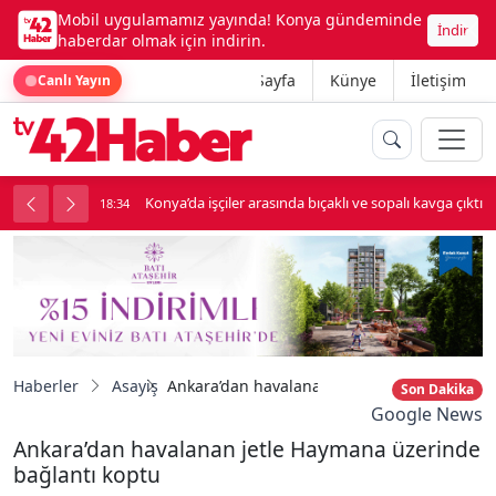
Mobil uygulamamız yayında! Konya gündeminde
İndir
haberdar olmak için indirin.
Ana Sayfa
Künye
İletişim
Canlı Yayın
palı kavga çıktı
Lüks otomobille kar maskeli milyonluk soygun
18:34
Haberler
Asayiş
Ankara’dan havalanan jetle Haymana üzerin
Son Dakika
Google News
Ankara’dan havalanan jetle Haymana üzerinde
bağlantı koptu