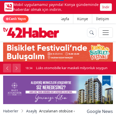
Mobil uygulamamız yayında! Konya gündeminde
İndir
haberdar olmak için indirin.
Ana Sayfa
Künye
İletişim
Canlı Yayın
palı kavga çıktı
Lüks otomobille kar maskeli milyonluk soygun
18:34
Haberler
Asayiş
Arızalanan otobüse çarpan motosiklet sürüc
Google News