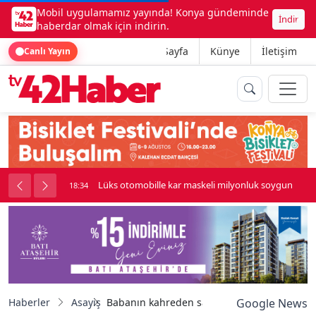
Mobil uygulamamız yayında! Konya gündeminde
İndir
haberdar olmak için indirin.
Ana Sayfa
Künye
İletişim
Canlı Yayın
palı kavga çıktı
Lüks otomobille kar maskeli milyonluk soygun
18:34
Haberler
Asayiş
Babanın kahreden savunması: "Oğlumu uy
Google News