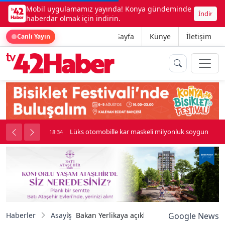
Mobil uygulamamız yayında! Konya gündeminde
İndir
haberdar olmak için indirin.
Ana Sayfa
Künye
İletişim
Canlı Yayın
palı kavga çıktı
Lüks otomobille kar maskeli milyonluk soygun
18:34
Haberler
Asayiş
Bakan Yerlikaya açıkladı — 2 haftada 178 FE
Google News