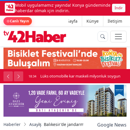
Mobil uygulamamız yayında! Konya gündeminde
İndir
haberdar olmak için indirin.
Ana Sayfa
Künye
İletişim
Canlı Yayın
palı kavga çıktı
Lüks otomobille kar maskeli milyonluk soygun
18:34
Haberler
Asayiş
Balıkesir'de jandarmadan uyuşturucu opera
Google News