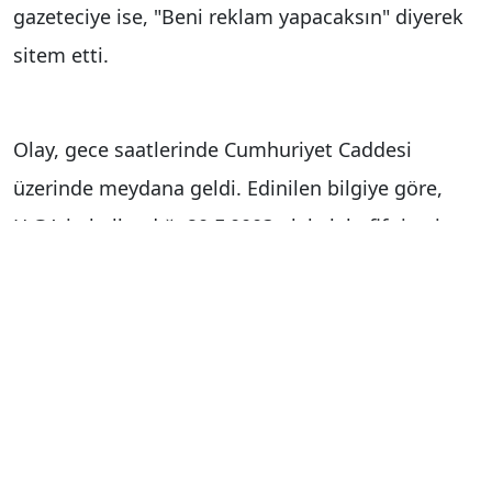
gazeteciye ise, "Beni reklam yapacaksın" diyerek
sitem etti.
Olay, gece saatlerinde Cumhuriyet Caddesi
üzerinde meydana geldi. Edinilen bilgiye göre,
H.G.’nin kullandığı 20 F 0003 plakalı hafif ticari
araç, şüphe üzerine polis ekipleri tarafından
durduruldu. Ekipler tarafından yapılan kontrolde
sürücünün 1.59 promil alkollü olduğu tespit
edildi. Daha önce de üç kez alkollü araç
kullanırken yakalandığı belirlenen sürücüye 390
bin lira idari para cezası uygulandı. Ehliyetine ise