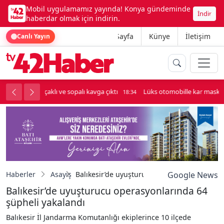
Mobil uygulamamız yayında! Konya gündeminde
İndir
haberdar olmak için indirin.
Ana Sayfa
Künye
İletişim
Canlı Yayın
palı kavga çıktı
Lüks otomobille kar maskeli milyonluk soygun
18:34
Haberler
Asayiş
Balıkesir’de uyuşturucu operasyonlarında 64
Google News
Balıkesir’de uyuşturucu operasyonlarında 64
şüpheli yakalandı
Balıkesir İl Jandarma Komutanlığı ekiplerince 10 ilçede