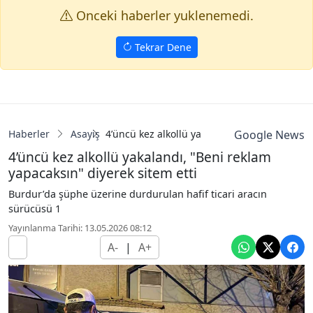
Onceki haberler yuklenemedi.
Tekrar Dene
Haberler
Asayiş
4’üncü kez alkollü yakalandı, "Beni reklam y
Google News
4’üncü kez alkollü yakalandı, "Beni reklam
yapacaksın" diyerek sitem etti
Burdur’da şüphe üzerine durdurulan hafif ticari aracın
sürücüsü 1
Yayınlanma Tarihi: 13.05.2026 08:12
A-
|
A+