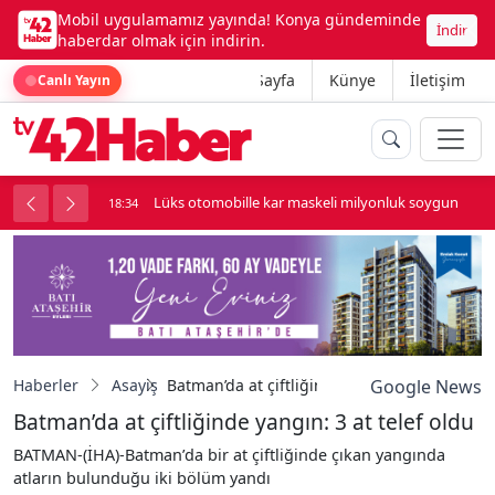
Mobil uygulamamız yayında! Konya gündeminde
İndir
haberdar olmak için indirin.
Ana Sayfa
Künye
İletişim
Canlı Yayın
palı kavga çıktı
Lüks otomobille kar maskeli milyonluk soygun
18:34
Haberler
Asayiş
Batman’da at çiftliğinde yangın: 3 at telef o
Google News
Batman’da at çiftliğinde yangın: 3 at telef oldu
BATMAN-(İHA)-Batman’da bir at çiftliğinde çıkan yangında
atların bulunduğu iki bölüm yandı