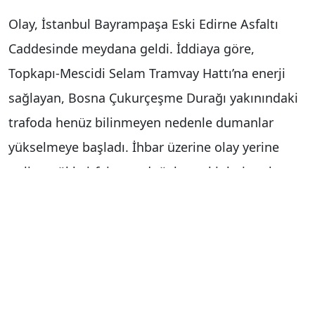
Olay, İstanbul Bayrampaşa Eski Edirne Asfaltı
Caddesinde meydana geldi. İddiaya göre,
Topkapı-Mescidi Selam Tramvay Hattı’na enerji
sağlayan, Bosna Çukurçeşme Durağı yakınındaki
trafoda henüz bilinmeyen nedenle dumanlar
yükselmeye başladı. İhbar üzerine olay yerine
polis, sağlık, itfaiye ve doğalgaz ekipleri sevk
edildi. Polis ekipleri yolu trafiğe kapatırken,
itfaiye ekipleri yangına müdahale etti. Trafoda
çıkan yangın nedeniyle T4 Topkapı-Mescidi Selam
tramvay hattında ulaşım aksadı. Tramvaylardaki
yolcular, inerek ray üzerinde yürümeye başladı.