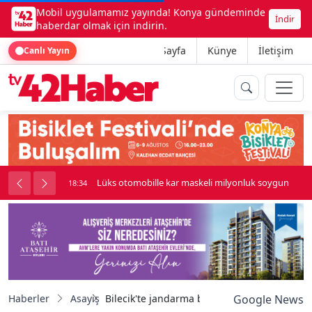
Mobil uygulamamız yayında! Konya gündeminde
İndir
haberdar olmak için indirin.
Ana Sayfa
Künye
İletişim
Canlı Yayın
palı kavga çıktı
Lüks otomobille kar maskeli milyonluk soygun
18:34
Haberler
Asayiş
Bilecik'te jandarma baskını: Evler uyuşturuc
Google News