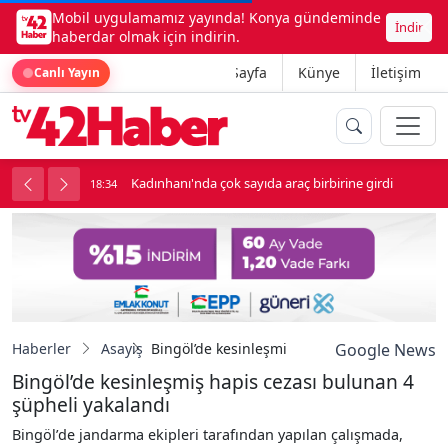
Mobil uygulamamız yayında! Konya gündeminde
İndir
haberdar olmak için indirin.
Ana Sayfa
Künye
İletişim
Canlı Yayın
luk soygun
Kadınhanı'nda çok sayıda araç birbirine girdi
18:34
1
Haberler
Asayiş
Bingöl’de kesinleşmiş hapis cezası bulunan 
Google News
Bingöl’de kesinleşmiş hapis cezası bulunan 4
şüpheli yakalandı
Bingöl’de jandarma ekipleri tarafından yapılan çalışmada,