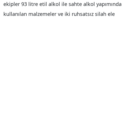
ekipler 93 litre etil alkol ile sahte alkol yapımında
kullanılan malzemeler ve iki ruhsatsız silah ele
geçirdi. Olayın ardından H.H.S. ve T.S. isimli
şahısların gözaltına alındığı bildirildi.
Haber Merkezi
Yorum Yap
İsim
*
E-posta
*