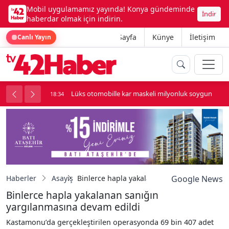
Mobil uygulamamız yayında! Konya gündeminde
İndir
haberdar olmak için indirin.
Ana Sayfa
Künye
İletişim
Canlı Yayın
palı kavga çıktı
Lüks otomobille kar maskeli milyonluk soygun
18:34
Haberler
Asayiş
Binlerce hapla yakalanan sanığın yargılanm
Google News
Binlerce hapla yakalanan sanığın
yargılanmasına devam edildi
Kastamonu’da gerçekleştirilen operasyonda 69 bin 407 adet