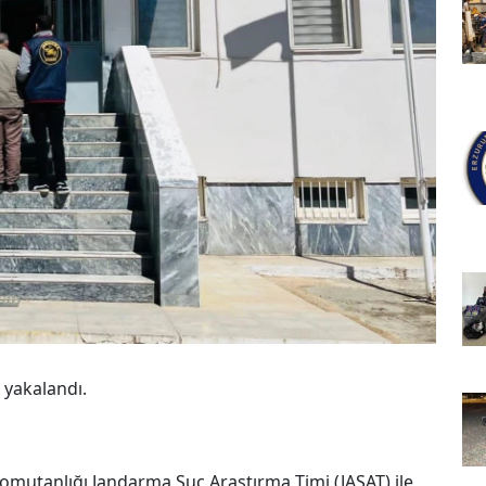
s yakalandı.
 Komutanlığı Jandarma Suç Araştırma Timi (JASAT) ile