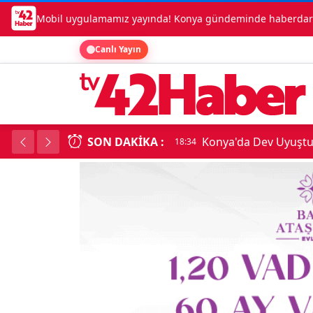
Mobil uygulamamız yayında! Konya gündeminde haberdar o
Canlı Yayın
SON DAKIKA :
Konya'da Dev Uyuşt
18:34