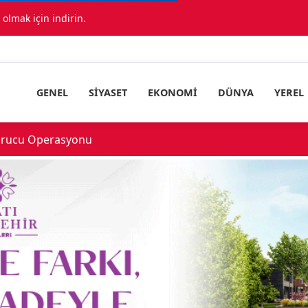
lmak için indirin.
GENEL
SIYASET
EKONOMI
DÜNYA
YEREL
urucu Operasyonu