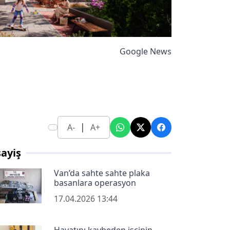
Google News
|
A-
A+
ayiş
Van’da sahte sahte plaka
basanlara operasyon
17.04.2026 13:44
Hayatını kaybeden işçinin