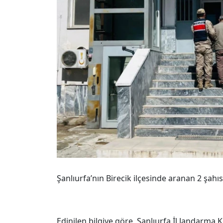
Şanlıurfa’nın Birecik ilçesinde aranan 2 şahı
Edinilen bilgiye göre, Şanlıurfa İl Jandarma