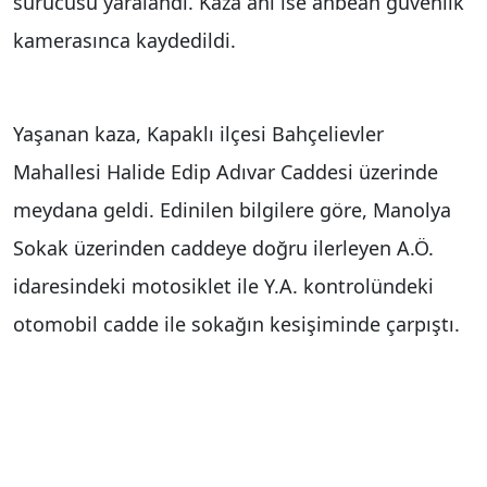
sürücüsü yaralandı. Kaza anı ise anbean güvenlik
kamerasınca kaydedildi.
Yaşanan kaza, Kapaklı ilçesi Bahçelievler
Mahallesi Halide Edip Adıvar Caddesi üzerinde
meydana geldi. Edinilen bilgilere göre, Manolya
Sokak üzerinden caddeye doğru ilerleyen A.Ö.
idaresindeki motosiklet ile Y.A. kontrolündeki
otomobil cadde ile sokağın kesişiminde çarpıştı.
Yaşanan kazayı görenlerin ihbarı üzerine bölgeye
112 ekipleri sevk edildi. Kazada yaralanan