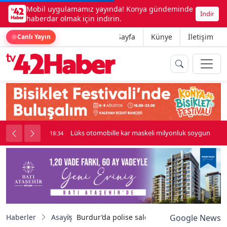
Mobil uygulamamız yayında! Konya gündeminde
İndir
haberdar olmak için indirin.
Ana Sayfa
Künye
İletişim
Canlı Yayın
palı kavga çıktı
Lüks otomobille kar maskeli milyonluk soygun
18:34
Haberler
Asayiş
Burdur’da polise saldıran koca tutuklandı, ka
Google News