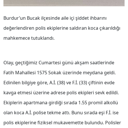
Burdur’un Bucak ilçesinde aile içi şiddet ihbarını
değerlendiren polis ekiplerine saldıran koca çıkarıldığı
mahkemece tutuklandı.
Olay, geçtiğimiz Cumartesi günü akşam saatlerinde
Fatih Mahallesi 1575 Sokak üzerinde meydana geldi.
Edinilen bilgiye göre, A.İ. (38) ve F.İ. (33) çiftinin evde
kavga etmesi üzerine adrese polis ekipleri sevk edildi.
Ekiplerin apartmana girdiği sırada 1.55 promil alkollü
olan koca A.İ. polise tekme attı. Bunu sırada eşi F.İ. ise
polis ekiplerine fiziksel mukavemette bulundu. Polisler