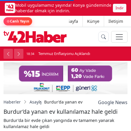
Mobil uygulamamız yayında! Konya gündeminde
İndir
haberdar olmak için indirin.
Ana Sayfa
Künye
İletişim
Canlı Yayın
onu
Temmuz Enflasyonu Açıklandı
18:34
1
Haberler
Asayiş
Burdur’da yanan ev kullanılamaz hale geldi
Google News
Burdur’da yanan ev kullanılamaz hale geldi
Burdur’da bir evde çıkan yangında ev tamamen yanarak
kullanılamaz hale geldi