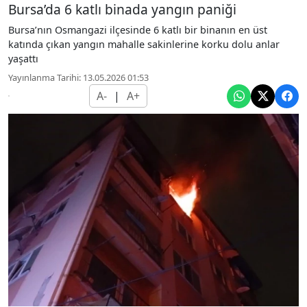
Bursa’da 6 katlı binada yangın paniği
Bursa’nın Osmangazi ilçesinde 6 katlı bir binanın en üst
katında çıkan yangın mahalle sakinlerine korku dolu anlar
yaşattı
Yayınlanma Tarihi: 13.05.2026 01:53
A-
|
A+