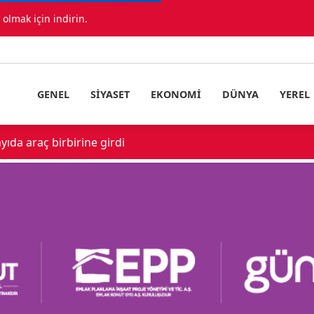
lmak için indirin.
GENEL
SIYASET
EKONOMI
DÜNYA
YEREL
ıda araç birbirine girdi