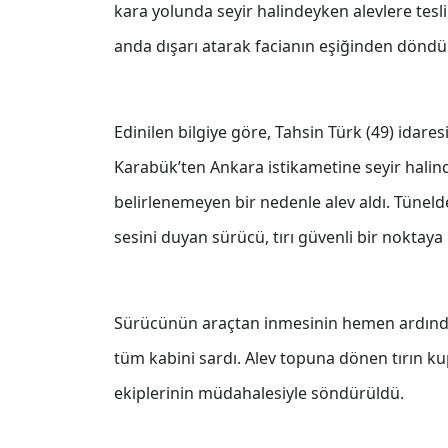
kara yolunda seyir halindeyken alevlere tesl
anda dışarı atarak facianın eşiğinden döndü
Edinilen bilgiye göre, Tahsin Türk (49) idare
Karabük’ten Ankara istikametine seyir hali
belirlenemeyen bir nedenle alev aldı. Tüneld
sesini duyan sürücü, tırı güvenli bir noktay
Sürücünün araçtan inmesinin hemen ardınd
tüm kabini sardı. Alev topuna dönen tırın kup
ekiplerinin müdahalesiyle söndürüldü.