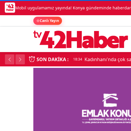
Mobil uygulamamız yayında! Konya gündeminde haberdar o
Canlı Yayın
SON DAKIKA :
Kadınhanı'nda çok say
18:34