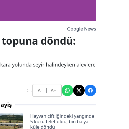
Google News
v topuna döndü:
 kara yolunda seyir halindeyken alevlere
|
A-
A+
ayiş
Hayvan çiftliğindeki yangında
5 kuzu telef oldu, bin balya
küle döndü