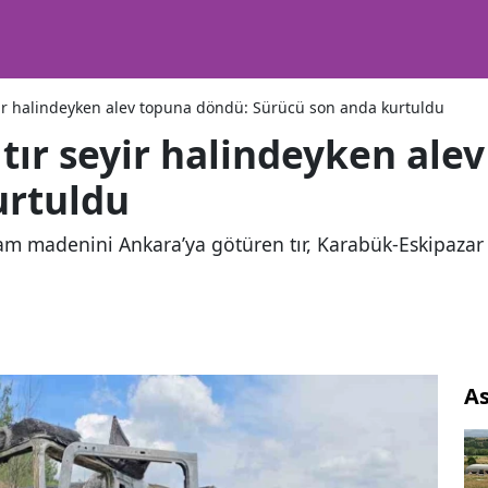
ir halindeyken alev topuna döndü: Sürücü son anda kurtuldu
ır seyir halindeyken ale
urtuldu
cam madenini Ankara’ya götüren tır, Karabük-Eskipazar
As