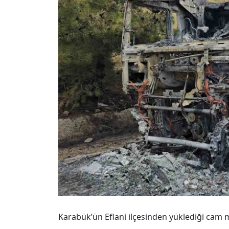
Karabük’ün Eflani ilçesinden yüklediği cam 