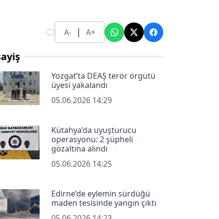
|
A-
A+
ayiş
Yozgat’ta DEAŞ terör örgütü
üyesi yakalandı
05.06.2026 14:29
Kütahya’da uyuşturucu
operasyonu: 2 şüpheli
gözaltına alındı
05.06.2026 14:25
Edirne’de eylemin sürdüğü
maden tesisinde yangın çıktı
05.06.2026 14:23