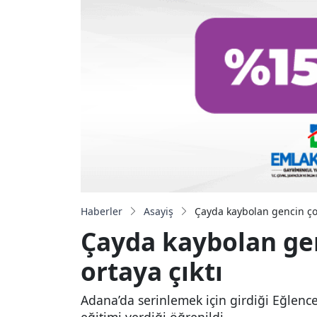
Haberler
Asayiş
Çayda kaybolan gencin çoc
Çayda kaybolan gen
ortaya çıktı
Adana’da serinlemek için girdiği Eğlenc