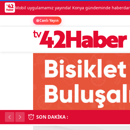
Mobil uygulamamız yayında! Konya gündeminde haberdar o
Canlı Yayın
SON DAKIKA :
Kadınhanı'nda çok say
18:34