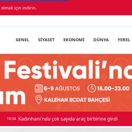
lmak için indirin.
GENEL
SIYASET
EKONOMI
DÜNYA
YEREL
ıda araç birbirine girdi