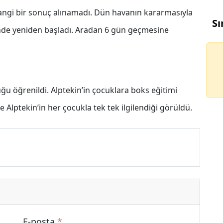
hangi bir sonuç alınamadı. Dün havanın kararmasıyla
Sı
inde yeniden başladı. Aradan 6 gün geçmesine
u öğrenildi. Alptekin’in çocuklara boks eğitimi
e Alptekin’in her çocukla tek tek ilgilendiği görüldü.
E-posta
*