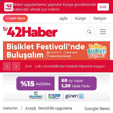
Mobil uygulamamız yayında! Konya gündeminde
İndir
haberdar olmak için indirin.
Ana Sayfa
Künye
İletişim
Canlı Yayın
palı kavga çıktı
Lüks otomobille kar maskeli milyonluk soygun
18:34
Haberler
Asayiş
Denizli’de uygulama üzerinden taşımacılık y
Google News