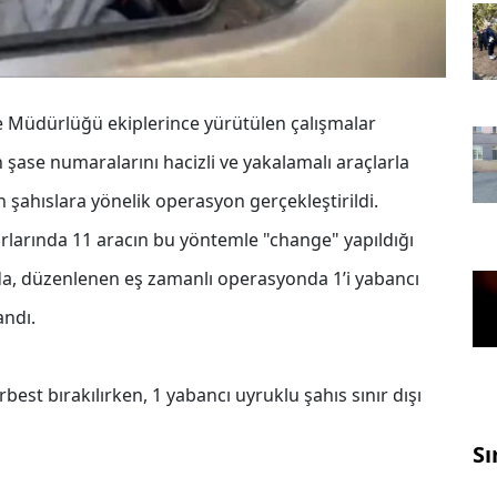
 Müdürlüğü ekiplerince yürütülen çalışmalar
ase numaralarını hacizli ve yakalamalı araçlarla
n şahıslara yönelik operasyon gerçekleştirildi.
orlarında 11 aracın bu yöntemle "change" yapıldığı
a, düzenlenen eş zamanlı operasyonda 1’i yabancı
andı.
best bırakılırken, 1 yabancı uyruklu şahıs sınır dışı
Sı