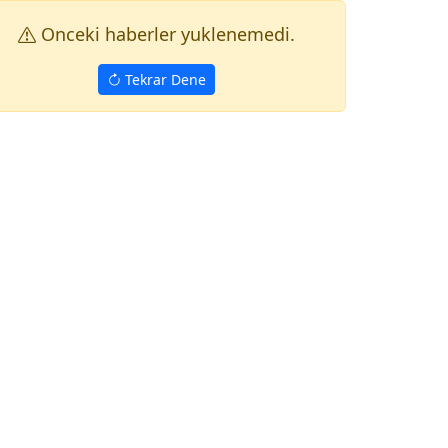
Onceki haberler yuklenemedi.
Tekrar Dene