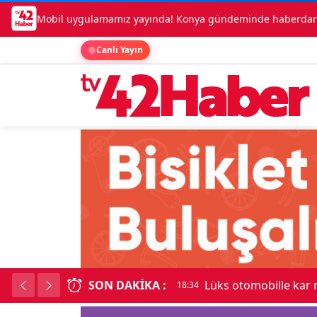
Mobil uygulamamız yayında! Konya gündeminde haberdar o
Canlı Yayın
SON DAKIKA :
Lüks otomobille kar
18:34