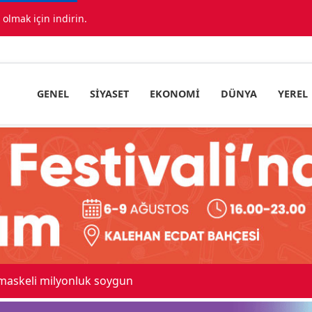
lmak için indirin.
GENEL
SIYASET
EKONOMI
DÜNYA
YEREL
 maskeli milyonluk soygun