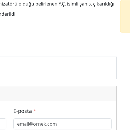
örü olduğu belirlenen Y.Ç. isimli şahıs, çıkarıldığı
derildi.
E-posta
*