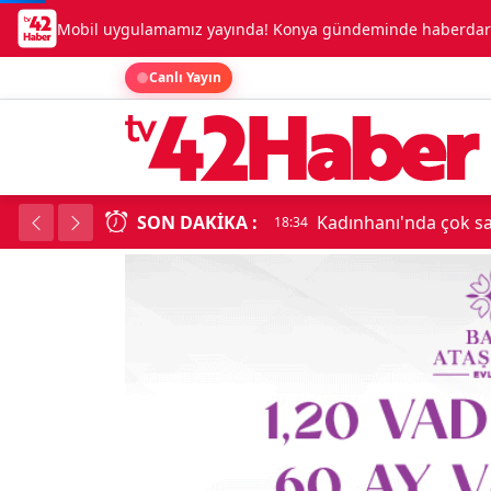
Mobil uygulamamız yayında! Konya gündeminde haberdar o
Canlı Yayın
SON DAKIKA :
Kadınhanı'nda çok say
18:34