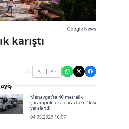
Google News
k karıştı
|
A-
A+
ayiş
Manavgat’ta 40 metrelik
şarampole uçan araçtaki 2 kişi
yaralandı
04.05.2026 10:07