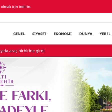
lmak için indirin.
GENEL
SIYASET
EKONOMI
DÜNYA
YEREL
ıda araç birbirine girdi