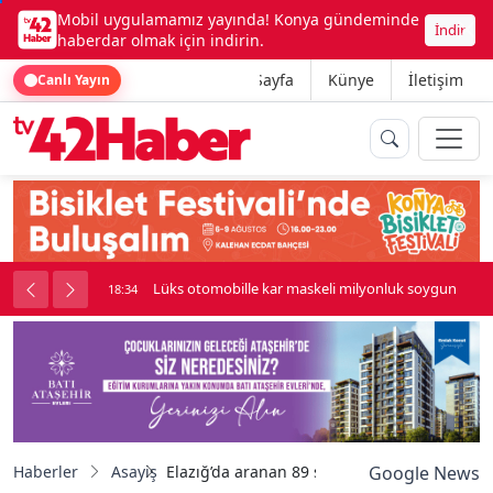
Mobil uygulamamız yayında! Konya gündeminde
İndir
haberdar olmak için indirin.
Ana Sayfa
Künye
İletişim
Canlı Yayın
palı kavga çıktı
Lüks otomobille kar maskeli milyonluk soygun
18:34
Haberler
Asayiş
Elazığ’da aranan 89 şahıs yakalandı
Google News