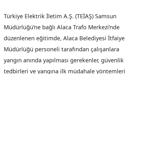
Türkiye Elektrik İletim A.Ş. (TEİAŞ) Samsun
Müdürlüğü’ne bağlı Alaca Trafo Merkezi’nde
düzenlenen eğitimde, Alaca Belediyesi İtfaiye
Müdürlüğü personeli tarafından çalışanlara
yangın anında yapılması gerekenler, güvenlik
tedbirleri ve yangına ilk müdahale yöntemleri
hakkında teorik bilgiler verildi. Teorik eğitimin
ardından uygulamalı tatbikata geçildi. Senaryo
gereği güvenli bir alanda yakılan ateşe, TEİAŞ
personeline, yangın söndürme tüpleriyle nasıl
müdahale edilmesi gerektiği uygulamalı olarak
gösterildi. Personele, yangın söndürme tüplerinin