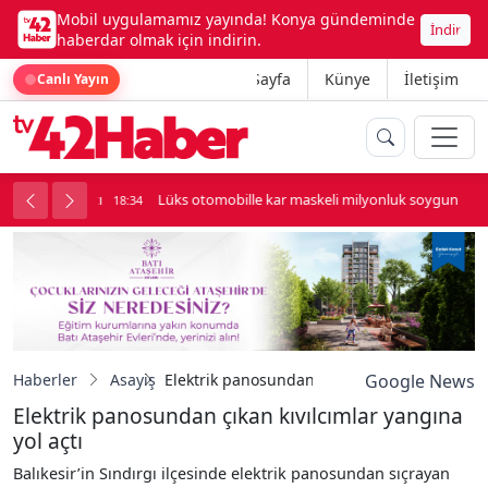
Mobil uygulamamız yayında! Konya gündeminde
İndir
haberdar olmak için indirin.
Ana Sayfa
Künye
İletişim
Canlı Yayın
palı kavga çıktı
Lüks otomobille kar maskeli milyonluk soygun
18:34
Haberler
Asayiş
Elektrik panosundan çıkan kıvılcımlar yangın
Google News
Elektrik panosundan çıkan kıvılcımlar yangına
yol açtı
Balıkesir’in Sındırgı ilçesinde elektrik panosundan sıçrayan