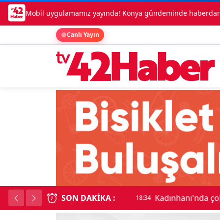
Mobil uygulamamız yayında! Konya gündeminde haberdar o
Canlı Yayın
SON DAKIKA :
Kadınhanı'nda çok say
18:34