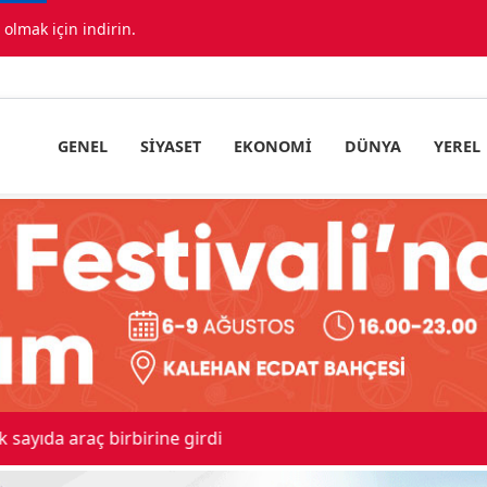
lmak için indirin.
GENEL
SIYASET
EKONOMI
DÜNYA
YEREL
ıda araç birbirine girdi