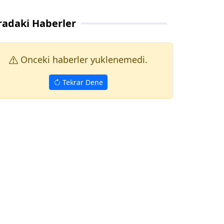
radaki Haberler
Onceki haberler yuklenemedi.
Tekrar Dene