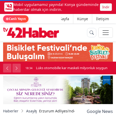
Mobil uygulamamız yayında! Konya gündeminde
İndir
haberdar olmak için indirin.
Ana Sayfa
Künye
İletişim
Canlı Yayın
palı kavga çıktı
Lüks otomobille kar maskeli milyonluk soygun
18:34
Haberler
Asayiş
Erzurum Adliyesi’nde "Uzlaştırmacılar Günü
Google News