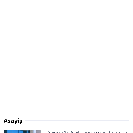
Asayiş
Siverek’te 5 yıl hapis cezası bulunan