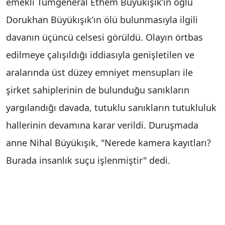
emekli Tümgeneral Ethem Büyükışık’ın oğlu
Dorukhan Büyükışık’ın ölü bulunmasıyla ilgili
davanın üçüncü celsesi görüldü. Olayın örtbas
edilmeye çalışıldığı iddiasıyla genişletilen ve
aralarında üst düzey emniyet mensupları ile
şirket sahiplerinin de bulunduğu sanıkların
yargılandığı davada, tutuklu sanıkların tutukluluk
hallerinin devamına karar verildi. Duruşmada
anne Nihal Büyükışık, "Nerede kamera kayıtları?
Burada insanlık suçu işlenmiştir" dedi.
Olay, 13 Mayıs 2018 tarihinde İzmir’in Narlıdere
ilçesindeki bir inşaat şantiyesinde meydana geldi.