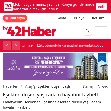
Mobil uygulamamız yayında! Konya gündeminde
İndir
haberdar olmak için indirin.
Ana Sayfa
Künye
İletişim
Canlı Yayın
palı kavga çıktı
Lüks otomobille kar maskeli milyonluk soygun
18:34
Haberler
Asayiş
Eşekten düşen yaşlı adam hayatını kaybetti
Google News
Eşekten düşen yaşlı adam hayatını kaybetti
Malatya’nın Hekimhan ilçesinde eşekten düşen yaşlı adam
hayatını kaybetti