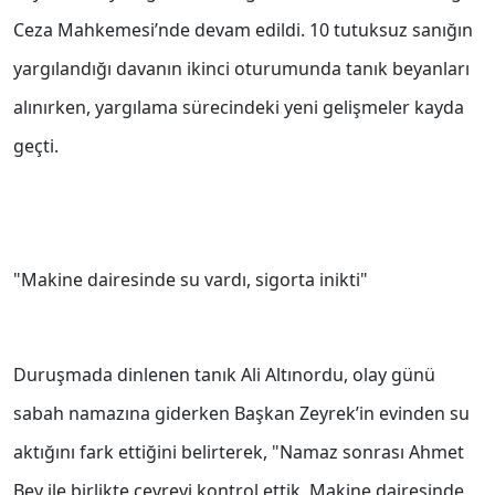
Ceza Mahkemesi’nde devam edildi. 10 tutuksuz sanığın
yargılandığı davanın ikinci oturumunda tanık beyanları
alınırken, yargılama sürecindeki yeni gelişmeler kayda
geçti.
"Makine dairesinde su vardı, sigorta inikti"
Duruşmada dinlenen tanık Ali Altınordu, olay günü
sabah namazına giderken Başkan Zeyrek’in evinden su
aktığını fark ettiğini belirterek, "Namaz sonrası Ahmet
Bey ile birlikte çevreyi kontrol ettik. Makine dairesinde