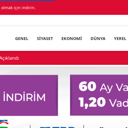
lmak için indirin.
GENEL
SIYASET
EKONOMI
DÜNYA
YEREL
çıklandı