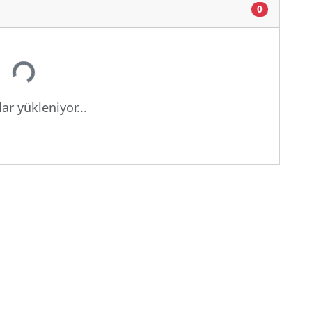
0
yor...
ar yükleniyor...