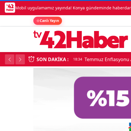
Mobil uygulamamız yayında! Konya gündeminde haberdar o
Canlı Yayın
SON DAKIKA :
Temmuz Enflasyonu A
18:34