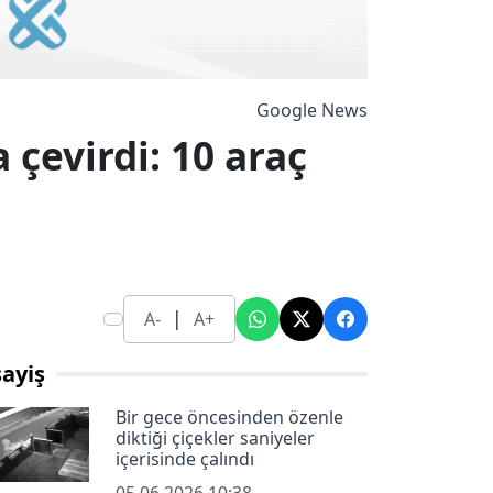
Google News
çevirdi: 10 araç
|
A-
A+
ayiş
Bir gece öncesinden özenle
diktiği çiçekler saniyeler
içerisinde çalındı
05.06.2026 10:38