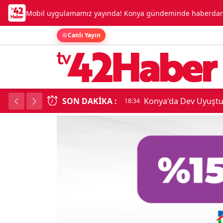
Mobil uygulamamız yayında! Konya gündeminde haberdar o
Canlı Yayın
SON DAKIKA :
Konya'da Dev Uyuşt
18:34