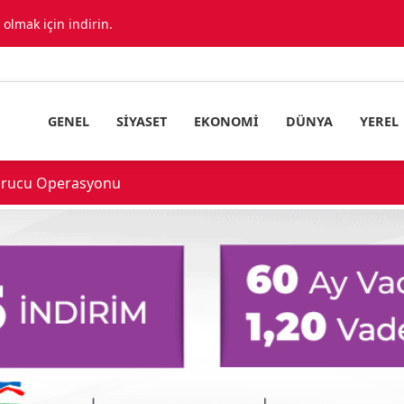
lmak için indirin.
GENEL
SIYASET
EKONOMI
DÜNYA
YEREL
urucu Operasyonu