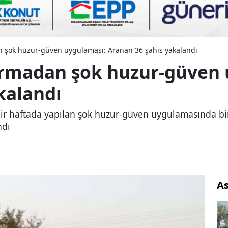
 şok huzur-güven uygulaması: Aranan 36 şahıs yakalandı
armadan şok huzur-güven 
kalandı
bir haftada yapılan şok huzur-güven uygulamasında bin
ndı
As