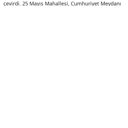
çevirdi. 25 Mayıs Mahallesi, Cumhuriyet Meydanı
çevresi, Çay Mahallesi, Bahçelievler ile birçok
mahalle, cadde ve sokaklar kısa sürede su altında
kaldı.
Can pazarı ve araçların sürüklenmesi kameraya
yansıdı
Ortaya çıkan görüntülerde sel sularının önüne
kattığı otomobil, kamyon, SUV araç ve ağaçları
sürükleyerek götürdüğü anlar yer aldı. Güçlü