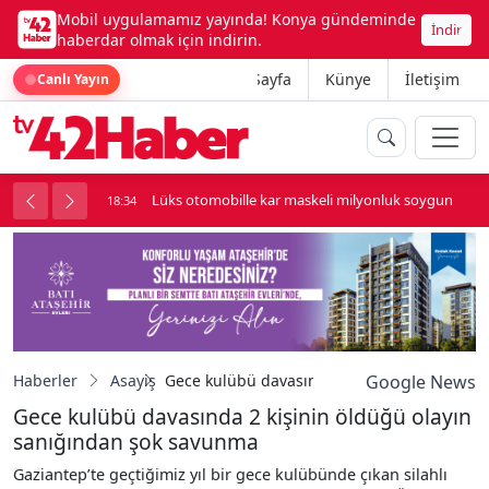
Mobil uygulamamız yayında! Konya gündeminde
İndir
haberdar olmak için indirin.
Ana Sayfa
Künye
İletişim
Canlı Yayın
palı kavga çıktı
Lüks otomobille kar maskeli milyonluk soygun
18:34
Haberler
Asayiş
Gece kulübü davasında 2 kişinin öldüğü ol
Google News
Gece kulübü davasında 2 kişinin öldüğü olayın
sanığından şok savunma
Gaziantep’te geçtiğimiz yıl bir gece kulübünde çıkan silahlı