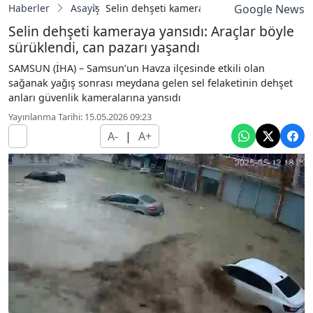
Haberler
Asayiş
Selin dehşeti kameraya yansıdı: Araçlar böy
Google News
Selin dehşeti kameraya yansıdı: Araçlar böyle
sürüklendi, can pazarı yaşandı
SAMSUN (İHA) – Samsun’un Havza ilçesinde etkili olan
sağanak yağış sonrası meydana gelen sel felaketinin dehşet
anları güvenlik kameralarına yansıdı
Yayınlanma Tarihi: 15.05.2026 09:23
A-
|
A+