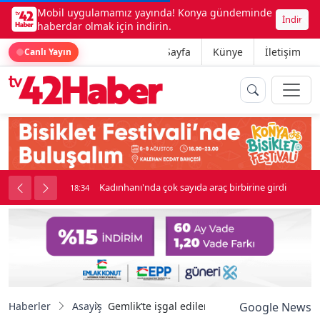
Mobil uygulamamız yayında! Konya gündeminde
İndir
haberdar olmak için indirin.
Ana Sayfa
Künye
İletişim
Canlı Yayın
nluk soygun
Kadınhanı'nda çok sayıda araç birbirine girdi
18:34
Haberler
Asayiş
Gemlik’te işgal edilen otopark ve tuvaletle
Google News