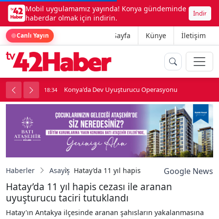
Mobil uygulamamız yayında! Konya gündeminde
İndir
haberdar olmak için indirin.
Ana Sayfa
Künye
İletişim
Canlı Yayın
Konya'da Dev Uyuşturucu Operasyonu
18:34
1
Haberler
Asayiş
Hatay’da 11 yıl hapis cezası ile aranan uyuşt
Google News
Hatay’da 11 yıl hapis cezası ile aranan
uyuşturucu taciri tutuklandı
Hatay'ın Antakya ilçesinde aranan şahısların yakalanmasına