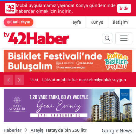
Mobil uygulamamız yayında! Konya gündeminde
İndir
haberdar olmak için indirin.
Ana Sayfa
Künye
İletişim
Canlı Yayın
palı kavga çıktı
Lüks otomobille kar maskeli milyonluk soygun
18:34
Haberler
Asayiş
Hatay’da bin 260 litre fermente halde sahte iç
Google News