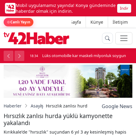
Mobil uygulamamız yayında! Konya gündeminde
İndir
haberdar olmak için indirin.
Ana Sayfa
Künye
İletişim
Canlı Yayın
palı kavga çıktı
Lüks otomobille kar maskeli milyonluk soygun
18:34
Haberler
Asayiş
Hırsızlık zanlısı hurda yüklü kamyonette yak
Google News
Hırsızlık zanlısı hurda yüklü kamyonette
yakalandı
Kırıkkale’de "hırsızlık" suçundan 6 yıl 3 ay kesinleşmiş hapis