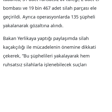
bombası ve 19 bin 467 adet silah parçası ele
geçirildi. Ayrıca operasyonlarda 135 şüpheli
yakalanarak gözaltına alındı.
Bakan Yerlikaya yaptığı paylaşımda silah
kaçakçılığı ile mücadelenin önemine dikkati
çekerek, “Bu şüphelileri yakalayarak hem
ruhsatsız silahlarla işlenebilecek suçları
engelledik hem de halkımızın huzurunu kaçıran
çetelere ve organize suç örgütlerine silah temin
edilmesinin önüne geçtik.” ifadelerini kullandı.
Yerlikaya, silah ve mühimmat kaçakçılığıyla