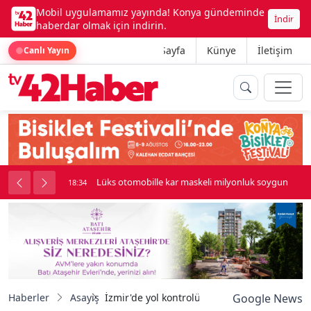
Mobil uygulamamız yayında! Konya gündeminde
İndir
haberdar olmak için indirin.
Ana Sayfa
Künye
İletişim
Canlı Yayın
palı kavga çıktı
Lüks otomobille kar maskeli milyonluk soygun
18:34
Haberler
Asayiş
İzmir'de yol kontrolünde uyuşturucu ele geçir
Google News