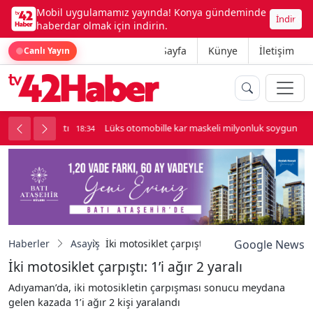
Mobil uygulamamız yayında! Konya gündeminde
İndir
haberdar olmak için indirin.
Ana Sayfa
Künye
İletişim
Canlı Yayın
palı kavga çıktı
Lüks otomobille kar maskeli milyonluk soygun
18:34
Haberler
Asayiş
İki motosiklet çarpıştı: 1’i ağır 2 yaralı
Google News
İki motosiklet çarpıştı: 1’i ağır 2 yaralı
Adıyaman’da, iki motosikletin çarpışması sonucu meydana
gelen kazada 1’i ağır 2 kişi yaralandı