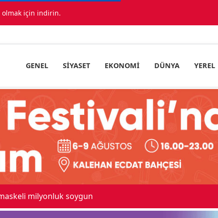
lmak için indirin.
GENEL
SIYASET
EKONOMI
DÜNYA
YEREL
 maskeli milyonluk soygun