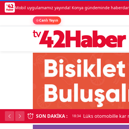
Mobil uygulamamız yayında! Konya gündeminde haberdar o
Canlı Yayın
SON DAKIKA :
Lüks otomobille kar
18:34