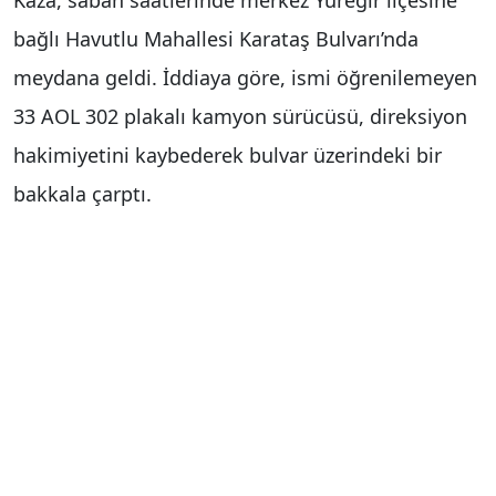
bağlı Havutlu Mahallesi Karataş Bulvarı’nda
meydana geldi. İddiaya göre, ismi öğrenilemeyen
33 AOL 302 plakalı kamyon sürücüsü, direksiyon
hakimiyetini kaybederek bulvar üzerindeki bir
bakkala çarptı.
Kazada iş yeri sahibi Ekrem Bayram hafif şekilde
yaralandı. İhbar üzerine olay yerine sağlık ve polis
ekipleri sevk edildi. Sağlık ekipleri, Ekrem
Bayram’a olay yerinde ilk müdahaleyi yaptı.