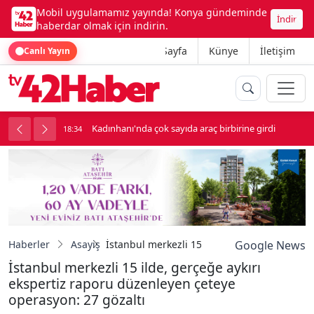
Mobil uygulamamız yayında! Konya gündeminde
İndir
haberdar olmak için indirin.
Ana Sayfa
Künye
İletişim
Canlı Yayın
luk soygun
Kadınhanı'nda çok sayıda araç birbirine girdi
18:34
1
Haberler
Asayiş
İstanbul merkezli 15 ilde, gerçeğe aykırı ek
Google News
İstanbul merkezli 15 ilde, gerçeğe aykırı
ekspertiz raporu düzenleyen çeteye
operasyon: 27 gözaltı